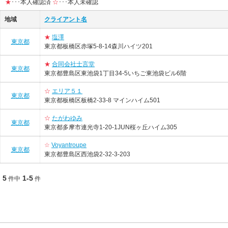
★
･･･本人確認済
☆
･･･本人未確認
地域
クライアント名
★
塩澤
東京都
東京都板橋区赤塚5-8-14森川ハイツ201
★
合同会社士言堂
東京都
東京都豊島区東池袋1丁目34-5いちご東池袋ビル6階
☆
エリア５１
東京都
東京都板橋区板橋2-33-8 マインハイム501
☆
たがわゆみ
東京都
東京都多摩市連光寺1-20-1JUN桜ヶ丘ハイム305
☆
Voyantroupe
東京都
東京都豊島区西池袋2-32-3-203
5
1-5
件中
件