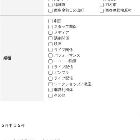
稲城市
羽村市
西多摩郡日の出町
西多摩郡檜原村
新島村
神津島村
劇団
三宅島三宅村
八丈島八丈町
スタッフ関係
メディア
演劇関係
映画
ライブ関係
パフォーマンス
業種
ニコニコ動画
ライブ配信
ガンプラ
ライブ配信
ワークショップ／教室
非営利団体
その他
5
1-5
件中
件