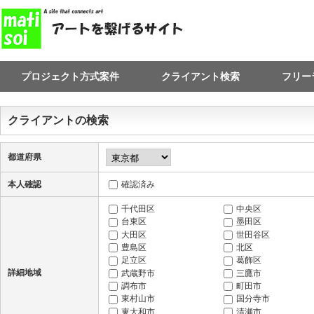
プロジェクト方式案件
クライアント検索
フリー
クライアントの検索
都道府県
本人確認
確認済み
千代田区
中央区
台東区
墨田区
大田区
世田谷区
豊島区
北区
足立区
葛飾区
詳細地域
武蔵野市
三鷹市
調布市
町田市
東村山市
国分寺市
東大和市
清瀬市