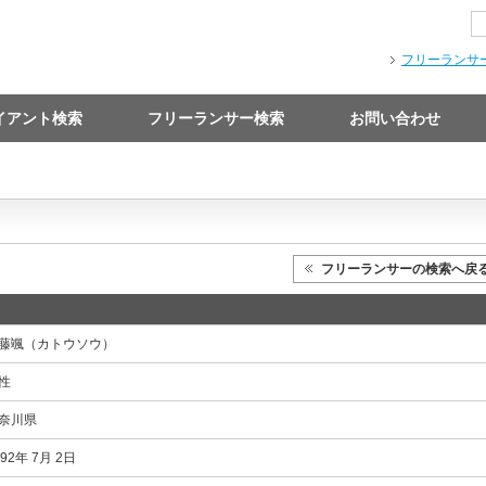
フリーランサ
イアント検索
フリーランサー検索
お問い合わせ
フリーランサーの検索へ戻
藤颯（カトウソウ）
性
奈川県
992年 7月 2日