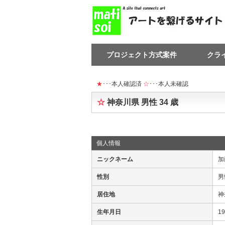
プロジェクト方式案件
クラ
★
･･･本人確認済
☆
･･･本人未確認
☆
神奈川県 男性 34 歳
個人情報
ニックネーム
加
性別
男
居住地
神
生年月日
1