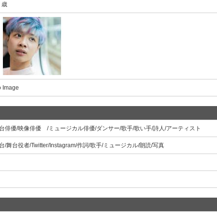
4 歳
 Image
台俳優/映像俳優 /ミュージカル俳優/ダンサー/歌手/歌い手/詩人/アーティスト
台/舞台役者/Twitter/Instagram/作詞/歌手/ミュージカル/朗読/写真