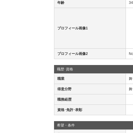
年齢
3
プロフィール画像1
プロフィール画像2
No
職歴･資格
職業
舞
得意分野
舞
職務経歴
資格･免許･表彰
希望・条件