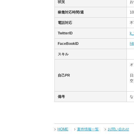
状況
お
稼働対応時間/週
1
電話対応
不
TwitterID
k_
FaceBookID
ht
スキル
オフ
自己PR
日
空
備考
な
HOME
案件情報一覧
お問い合わせ