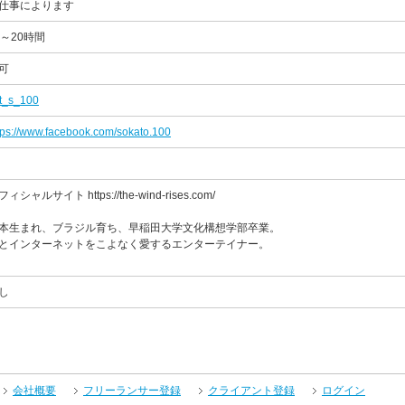
仕事によります
0～20時間
可
t_s_100
tps://www.facebook.com/sokato.100
ィシャルサイト https://the-wind-rises.com/
本生まれ、ブラジル育ち、早稲田大学文化構想学部卒業。
とインターネットをこよなく愛するエンターテイナー。
し
会社概要
フリーランサー登録
クライアント登録
ログイン