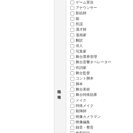
ゲーム実況
アナウンサー
影絵師
能
民謡
漫才師
漫画家
翻訳
俳人
写真家
舞台票券管理
舞台音響オペレーター
作詞家
舞台監督
コント脚本
脚本
舞台美術
職
舞台特殊効果
種
メイク
特殊メイク
殺陣師
映像カメラマン
映像編集
録音・整音
色彩設計