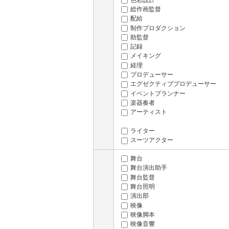
総作画監督
配給
制作プロダクション
助監督
記録
メイキング
経理
プロデューサー
エグゼクティブプロデューサー
イベントプランナー
楽器奏者
アーティスト
ライター
スーツアクター
舞台
舞台演出助手
舞台監督
舞台照明
演出部
映像
映像脚本
映像音響