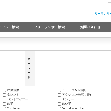
フリーランサ
イアント検索
フリーランサー検索
お問い合わせ
キ
ー
ワ
ー
ド
映像俳優
ミュージカル俳優
タレント
アクション俳優(女優)
パントマイマー
ダンサー
歌手
歌い手
YouTuber
Virtual YouTuber