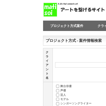
プロジェクト方式案件
クラ
プロジェクト方式 - 案件情報検索
ク
ラ
イ
ア
ン
ト
名
舞台俳優
声優
芸人
モデル
シンガーソングライター