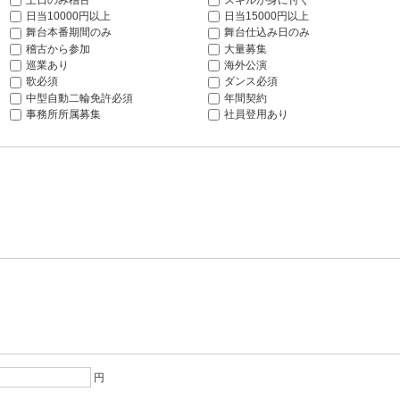
日当10000円以上
日当15000円以上
舞台本番期間のみ
舞台仕込み日のみ
稽古から参加
大量募集
巡業あり
海外公演
歌必須
ダンス必須
中型自動二輪免許必須
年間契約
事務所所属募集
社員登用あり
円