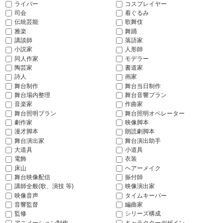
ライバー
コスプレイヤー
司会
着ぐるみ
伝統芸能
歌舞伎
雅楽
舞踊
講談師
落語家
小説家
人形師
同人作家
モデラー
陶芸家
書道家
詩人
画家
舞台制作
舞台当日制作
舞台場内整理
舞台音響プラン
音楽家
作曲家
舞台照明プラン
舞台照明オペレーター
劇作家
映像脚本
漫才脚本
朗読劇脚本
舞台演出家
舞台演出助手
大道具
小道具
電飾
衣装
床山
ヘアーメイク
舞台映像配信
振付師
講師全般(歌、演技 等)
映像演出家
映像音声
タイムキーパー
音響監督
編曲家
監修
シリーズ構成
アニメーション制作
キャラクターデザイン