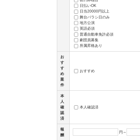
日払いOK
日当20000円以上
舞台バラシ日のみ
地方公演
英語必須
普通自動車免許必須
劇団員募集
所属昇格あり
お
す
す
おすすめ
め
案
件
本
人
確
本人確認済
認
済
報
円～
酬