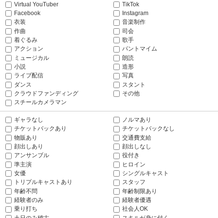
Virtual YouTuber
TikTok
Facebook
Instagram
衣装
音楽制作
作曲
司会
着ぐるみ
歌手
アクション
パントマイム
ミュージカル
朗読
小説
造形
ライブ配信
写真
ダンス
スタント
クラウドファンディング
その他
スチールカメラマン
ギャラなし
ノルマあり
チケットバックあり
チケットバックなし
物販あり
交通費支給
顔出しあり
顔出しなし
アンサンブル
役付き
準主演
ヒロイン
女優
シングルキャスト
トリプルキャストあり
スタッフ
年齢不問
年齢制限あり
経験者のみ
経験者優遇
乗り打ち
社会人OK
土日のみ稽古
スキルが身に付く