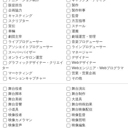
販促担当
製作
企画協力
製作幹事
キャスティング
監督
スクリプター
方言指導
宣伝
スチール
車輛
運搬
劇団主宰
劇場運営・管理
ライブプロデューサー
音楽プロデューサー
アソシエイトプロデューサー
ラインプロデューサー
スーパーバイザー
マネージャー
オンラインサロン運営
デザイナー
グラフィックデザイナー・クリエイ
Webデザイナー
ター
Webエンジニア・Webプログラマ
マーケティング
営業・営業企画
モーションキャプチャー
その他
舞台役者
舞台演出
舞台脚本
舞台制作
舞台美術
大道具
舞台音響
舞台特殊効果
小道具
舞台映像配信
映像役者
映像監督
映像カメラマン
映像照明
映像音声
映像編集