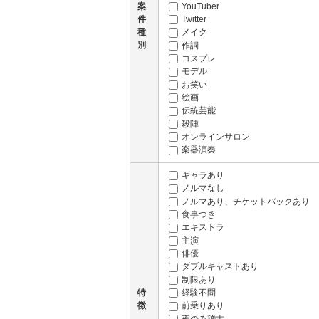
YouTuber
案
Twitter
件
種
メイク
別
作詞
コスプレ
モデル
お笑い
絵画
伝統芸能
殺陣
オンラインサロン
楽器演奏
ギャラあり
ノルマなし
ノルマあり、チケットバックあり
食事つき
エキストラ
主演
俳優
ダブルキャストあり
制限あり
経験不問
特
徴
前乗りあり
夜のみ稽古